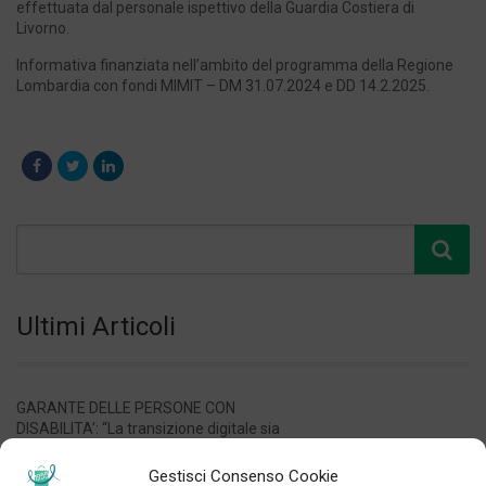
effettuata dal personale ispettivo della Guardia Costiera di
Livorno.
Informativa finanziata nell’ambito del programma della Regione
Lombardia con fondi MIMIT – DM 31.07.2024 e DD 14.2.2025.
Ultimi Articoli
GARANTE DELLE PERSONE CON
DISABILITA’: “La transizione digitale sia
davvero accessibile o rischia di diventare
una nuova barriera”
Gestisci Consenso Cookie