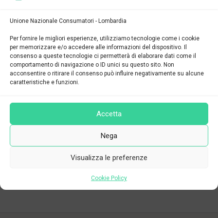
on 26 Maggio 2026
Unione Nazionale Consumatori - Lombardia
FASCICOLO SANITARIO ELETTRONICO:
Per fornire le migliori esperienze, utilizziamo tecnologie come i cookie
SUL SITO DEL GARANTE PRIVACY LE FAQ
per memorizzare e/o accedere alle informazioni del dispositivo. Il
consenso a queste tecnologie ci permetterà di elaborare dati come il
AGGIORNATE
comportamento di navigazione o ID unici su questo sito. Non
on 21 Maggio 2026
acconsentire o ritirare il consenso può influire negativamente su alcune
caratteristiche e funzioni.
Dove ci trovi
Accetta
Nega
Milano - Corso Lodi 8/a (zona Porta Romana - Medaglie D'Oro)
Visualizza le preferenze
02 72003439
info@consumatorilombardia.it
Cookie Policy