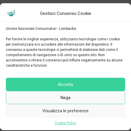
GARANTE DELLE PERSONE CON
Gestisci Consenso Cookie
DISABILITA’: “La transizione digitale sia
davvero accessibile o rischia di diventare
una nuova barriera”
Unione Nazionale Consumatori - Lombardia
on 26 Maggio 2026
Per fornire le migliori esperienze, utilizziamo tecnologie come i cookie
per memorizzare e/o accedere alle informazioni del dispositivo. Il
consenso a queste tecnologie ci permetterà di elaborare dati come il
FASCICOLO SANITARIO ELETTRONICO:
comportamento di navigazione o ID unici su questo sito. Non
acconsentire o ritirare il consenso può influire negativamente su alcune
SUL SITO DEL GARANTE PRIVACY LE FAQ
caratteristiche e funzioni.
AGGIORNATE
on 21 Maggio 2026
Accetta
Dove ci trovi
Nega
Visualizza le preferenze
Milano - Corso Lodi 8/a (zona Porta Romana - Medaglie D'Oro)
Cookie Policy
02 72003439