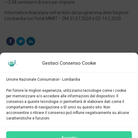
– 2,98 centesimi di euro per imposte
Informativa finanziata nell’ambito del programma della Regione
Lombardia con fondi MIMIT – DM 31.07.2024 e DD 14.2.2025.
Gestisci Consenso Cookie
Unione Nazionale Consumatori - Lombardia
Ultimi Articoli
Per fornire le migliori esperienze, utilizziamo tecnologie come i cookie
per memorizzare e/o accedere alle informazioni del dispositivo. Il
consenso a queste tecnologie ci permetterà di elaborare dati come il
comportamento di navigazione o ID unici su questo sito. Non
GARANTE DELLE PERSONE CON
acconsentire o ritirare il consenso può influire negativamente su alcune
DISABILITA’: “La transizione digitale sia
caratteristiche e funzioni.
davvero accessibile o rischia di diventare
una nuova barriera”
on 26 Maggio 2026