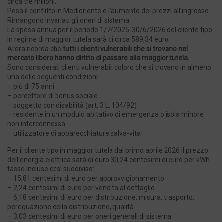
circa tre milioni.
Pesa il conflitto in Medioriente e l’aumento dei prezzi all’ingrosso.
Rimangono invariati gli oneri di sistema.
La spesa annua per il periodo 1/7/2025-30/6/2026 del cliente tipo
in regime di maggior tutela sarà di circa 589,34 euro.
Arera ricorda che
tutti i clienti vulnerabili che si trovano nel
mercato libero hanno diritto di passare alla maggior tutela.
Sono considerati clienti vulnerabili coloro che si trovano in almeno
una delle seguenti condizioni :
– più di 75 anni
– percettore di bonus sociale
– soggetto con disabilità (art. 3 L. 104/92)
– residente in un modulo abitativo di emergenza o isola minore
non interconnessa
– utilizzatore di apparecchiature salva-vita
Per il cliente tipo in maggior tutela dal primo aprile 2026 il prezzo
dell’energia elettrica sarà di euro 30,24 centesimi di euro per kWh
tasse incluse così suddiviso:
– 15,81 centesimi di euro per approvvigionamento
– 2,24 centesimi di euro per vendita al dettaglio
– 6,18 centesimi di euro per distribuzione, misura, trasporto,
perequazione della distribuzione, qualità
– 3,03 centesimi di euro per oneri generali di sistema