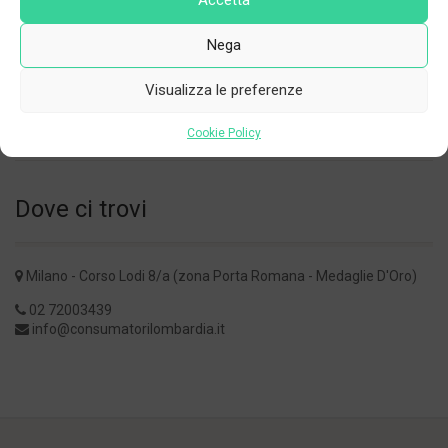
Accetta
Nega
FASCICOLO SANITARIO ELETTRONICO:
SUL SITO DEL GARANTE PRIVACY LE FAQ
Visualizza le preferenze
AGGIORNATE
on 21 Maggio 2026
Cookie Policy
Dove ci trovi
Milano - Corso Lodi 8/a (zona Porta Romana - Medaglie D'Oro)
02 72003439
info@consumatorilombardia.it