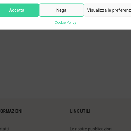
gramma della Regione Lombardia con fondi MIMIT – DM 31.07.2024 e DD
Accetta
Nega
Visualizza le preferen
Cookie Policy
FORMAZIONI
LINK UTILI
tatti
Le nostre pubblicazioni