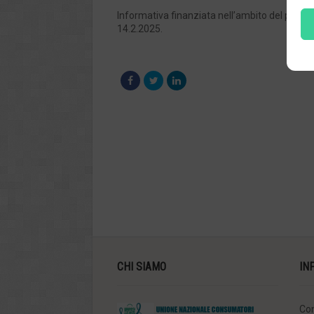
Informativa finanziata nell’ambito del pro
14.2.2025.
CHI SIAMO
IN
Con