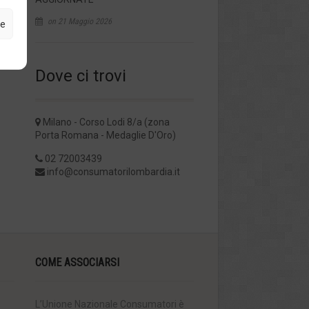
on 21 Maggio 2026
ze
Dove ci trovi
Milano - Corso Lodi 8/a (zona
Porta Romana - Medaglie D'Oro)
02 72003439
info@consumatorilombardia.it
COME ASSOCIARSI
L’Unione Nazionale Consumatori è