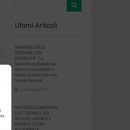
I
Ultimi Articoli
GARANTE DELLE
PERSONE CON
DISABILITA’: “La
transizione digitale sia
davvero accessibile o
rischia di diventare una
nuova barriera”
on 26 Maggio 2026
FASCICOLO SANITARIO
D
ELETTRONICO: SUL
nte
SITO DEL GARANTE
PRIVACY LE FAQ
AGGIORNATE