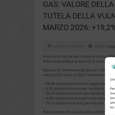
GAS: VALORE DELLA 
TUTELA DELLA VULN 
MARZO 2026: +19,2
postato il 7 Aprile 2026
Categoria:
Gene
Arera informa che per il mese di marzo 2026 il
della vulnerabilità è di euro 52,12 euro/MWh
Il prezzo di riferimento del gas per il client
marzo 2026 è pari a 130,97 centesimi di euro
Uni
– 58,44 centesimi di euro per approvvigiona
– 6,02 centesimi di euro per vendita al dettag
Per
– 26,43 centesimi di euro per distribuzione, 
mem
– 4,98 centesimi di euro per oneri generali d
tec
uni
– 35,10 centesimi di euro per imposte
su 
Arera precisa che a causa del conflitto in Me