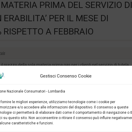
MATERIA PRIMA DEL SERVIZIO D
ERABILITA’ PER IL MESE DI
% RISPETTO A FEBBRAIO
rale
 prezzo della sola materia prima gas per i clienti nel servizio di tutela
 con un aumento del 19,2 % rispetto a febbraio.
Gestisci Consenso Cookie
e tipo (famiglia con consumi medi di 1100 metri cubi annui) per il mese di
 per metro cubo di cui:
one Nazionale Consumatori - Lombardia
mento e attività connesse
lio
 fornire le migliori esperienze, utilizziamo tecnologie come i cookie per
misura, trasporto, perequazione della distribuzione, qualità
orizzare e/o accedere alle informazioni del dispositivo. Il consenso a queste
i sistema
nologie ci permetterà di elaborare dati come il comportamento di navigazione o I
ci su questo sito. Non acconsentire o ritirare il consenso può influire negativame
alcune caratteristiche e funzioni.
dioriente sono aumentate le quotazioni all’ingrosso.