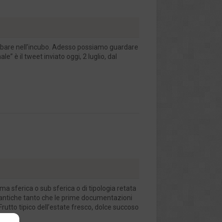
iombare nell’incubo. Adesso possiamo guardare
 è il tweet inviato oggi, 2 luglio, dal
ma sferica o sub sferica o di tipologia retata
i antiche tanto che le prime documentazioni
rutto tipico dell’estate fresco, dolce succoso