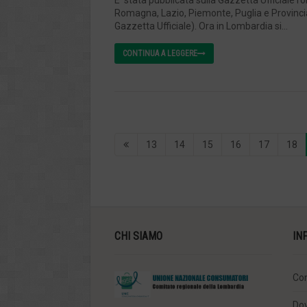
E’ stata pubblicata sulla Gazzetta Ufficiale l
Romagna, Lazio, Piemonte, Puglia e Provincia 
Gazzetta Ufficiale). Ora in Lombardia si...
CONTINUA A LEGGERE
13
14
15
16
17
18
CHI SIAMO
IN
Con
Do