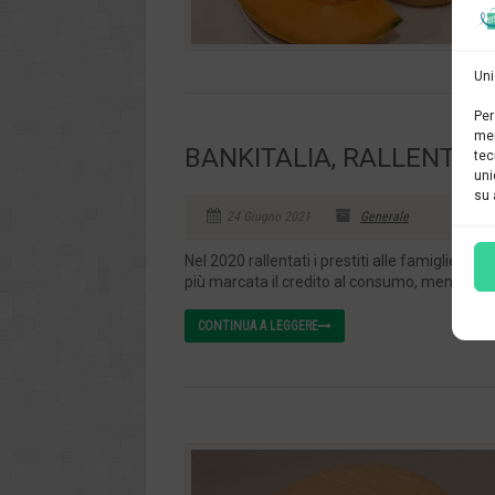
Uni
Per
mem
BANKITALIA, RALLENTAN
tec
uni
su 
24 Giugno 2021
Generale
Nel 2020 rallentati i prestiti alle famiglie l
più marcata il credito al consumo, mentre la d
CONTINUA A LEGGERE