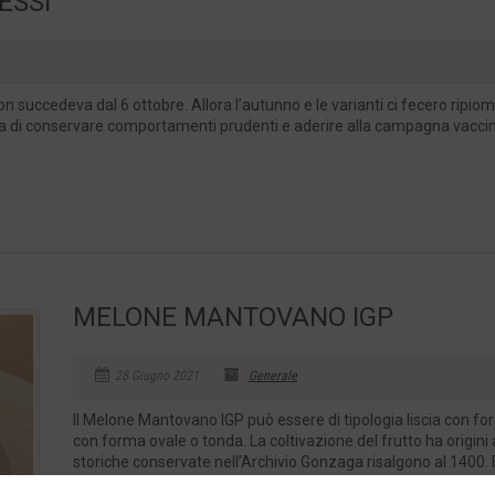
ESSI
on succedeva dal 6 ottobre. Allora l’autunno e le varianti ci fecero rip
a di conservare comportamenti prudenti e aderire alla campagna vaccinale”
MELONE MANTOVANO IGP
28 Giugno 2021
Generale
Il Melone Mantovano IGP può essere di tipologia liscia con for
con forma ovale o tonda. La coltivazione del frutto ha origin
storiche conservate nell’Archivio Gonzaga risalgono al 1400. F
e...