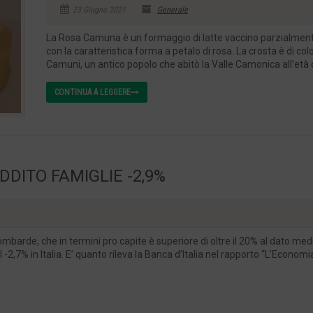
23 Giugno 2021
Generale
La Rosa Camuna è un formaggio di latte vaccino parzialment
con la caratteristica forma a petalo di rosa. La crosta è di col
Camuni, un antico popolo che abitò la Valle Camonica all’età de
CONTINUA A LEGGERE
DDITO FAMIGLIE -2,9%
lombarde, che in termini pro capite è superiore di oltre il 20% al dato med
 -2,7% in Italia. E’ quanto rileva la Banca d’Italia nel rapporto “L’Economi