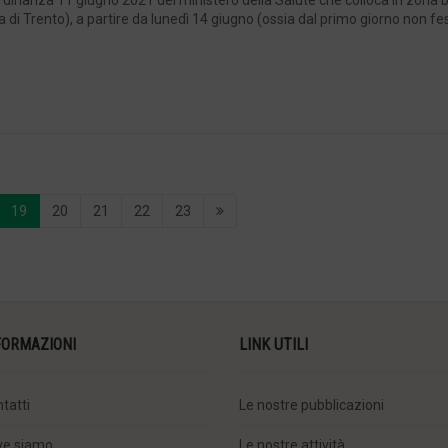
’ordinanza 11 giugno 2021 del ministero della Salute che colloca in zona 
di Trento), a partire da lunedì 14 giugno (ossia dal primo giorno non fes
19
20
21
22
23
FORMAZIONI
LINK UTILI
tatti
Le nostre pubblicazioni
ve siamo
Le nostre attività