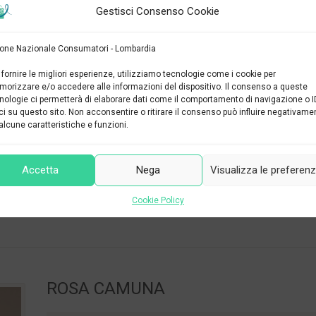
Gestisci Consenso Cookie
CONTINUA A LEGGERE
one Nazionale Consumatori - Lombardia
 fornire le migliori esperienze, utilizziamo tecnologie come i cookie per
orizzare e/o accedere alle informazioni del dispositivo. Il consenso a queste
O PRESTITI
nologie ci permetterà di elaborare dati come il comportamento di navigazione o I
ci su questo sito. Non acconsentire o ritirare il consenso può influire negativame
alcune caratteristiche e funzioni.
ombarde: il tasso di crescita è sceso dal 3,6% del dicembre 2019 all’1,3% d
Accetta
Nega
Visualizza le preferen
ecelerazione è stata più lieve nei mutui per l’acquisto di abitazione. Nel
Cookie Policy
ROSA CAMUNA